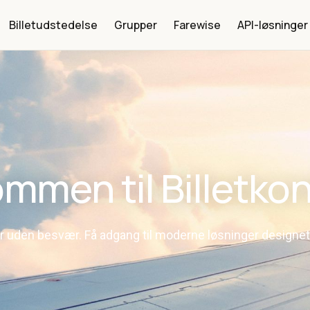
Billetudstedelse
Grupper
Farewise
API-løsninger
mmen til Billetko
er uden besvær. Få adgang til moderne løsninger designet