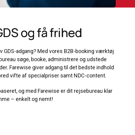
DS og få frihed
selv GDS-adgang? Med vores B2B-booking værktøj
bureau søge, booke, administrere og udstede
nder. Farewise giver adgang til det bedste indhold
 bred vifte af specialpriser samt NDC-content.
aseret, og med Farewise er dit rejsebureau klar
samme – enkelt og nemt!