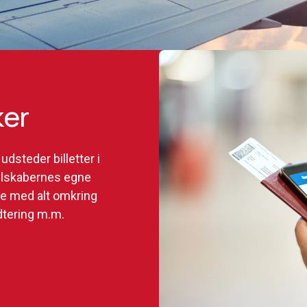
ker
udsteder billetter i
selskabernes egne
pe med alt omkring
dtering m.m.