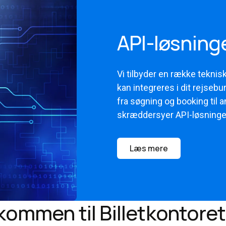
API-løsninge
Vi tilbyder en række teknis
kan integreres i dit rejseb
fra søgning og booking til a
skræddersyer API-løsninger 
Læs mere
kommen til Billetkontoret