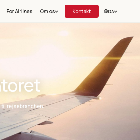
For Airlines
Om os
Kontakt
DA
ntoret
 til rejsebranchen.