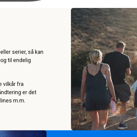
ler serier, så kan
g til endelig
 vilkår fra
ndtering er det
dlines m.m.