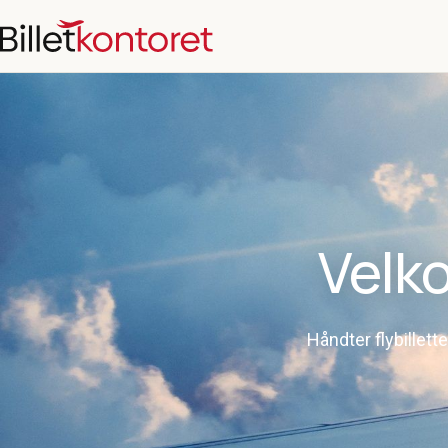
Velko
Håndter flybillett