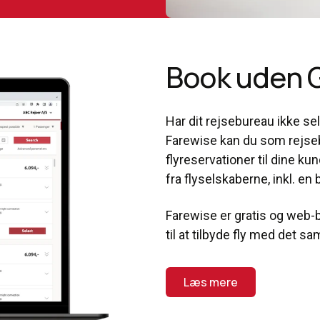
Book uden G
Har dit rejsebureau ikke 
Farewise kan du som rejse
flyreservationer til dine ku
fra flyselskaberne, inkl. en
Farewise er gratis og web-b
til at tilbyde fly med det 
Læs mere